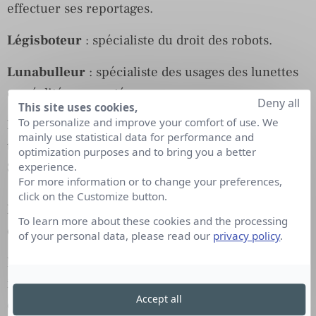
effectuer ses reportages.
Légisboteur
: spécialiste du droit des robots.
Lunabulleur
: spécialiste des usages des lunettes
en réalité augmentée.
Deny all
This site uses cookies,
To personalize and improve your comfort of use. We
Nomophobeur
: praticien spécialisé dans le
mainly use statistical data for performance and
traitement de la peur d’être séparé de son
optimization purposes and to bring you a better
Smartphone ou de tout outil connecté.
experience.
For more information or to change your preferences,
click on the Customize button.
Numéropathe
: praticien qui analyse et soigne les
To learn more about these cookies and the processing
dommages issus de l’abus du numérique.
of your personal data, please read our
privacy policy
.
Percolacteur
: spécialiste du copier-coller
intelligent ou de l’adaptation d’idées innovantes à
Accept all
des environnements différents.