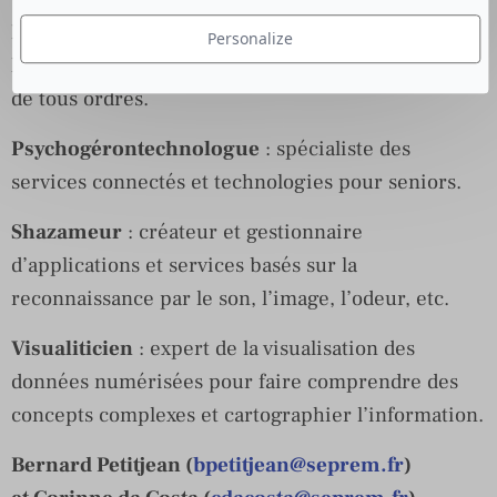
Prédicticien
: expert utilisant les algorithmes et
Personalize
l’analyse sémantique pour prévoir des évènements
de tous ordres.
Psychogérontechnologue
: spécialiste des
services connectés et technologies pour seniors.
Shazameur
: créateur et gestionnaire
d’applications et services basés sur la
reconnaissance par le son, l’image, l’odeur, etc.
Visualiticien
: expert de la visualisation des
données numérisées pour faire comprendre des
concepts complexes et cartographier l’information.
Bernard Petitjean (
bpetitjean@seprem.fr
)