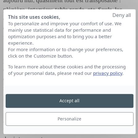
aujourd’hui, quasiment tout est transposable :
plénière, interview, table ronde, etc. Seuls, les
Deny all
This site uses cookies,
événements liés à un dispositif scénique
To personalize and improve your comfort of use. We
d’envergure, le networking ou les événements
mainly use statistical data for performance and
optimization purposes and to bring you a better
festifs de type cocktails dinatoires ne le sont pas.
experience.
For more information or to change your preferences,
Un événement pensé sur un créneau de 4h avec
click on the Customize button.
plénière, speakers puis table ronde, peut tout à fait
To learn more about these cookies and the processing
être imaginé autrement et transposé au format
of your personal data, please read our
privacy policy
.
digital. Pour fonctionner sur ce format, il faut
néanmoins proposer quelque chose de dynamique
pour engager l’audience, tel qu’un sondage en
Accept all
introduction pour lancer le débat.
Personalize
À cet égard, le rôle de l’animateur est essentiel
pour éviter les blancs et fluidifier la prise de parole