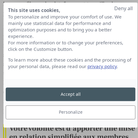
leurs profils sur la plateforme et travailler leur
Deny all
This site uses cookies,
personal branding.
To personalize and improve your comfort of use. We
mainly use statistical data for performance and
Lorsque les clients se connectent sur la
optimization purposes and to bring you a better
plateforme, ils ont accès aux profils avec toutes les
experience.
For more information or to change your preferences,
informations nécessaires à leur sélection. Si ils le
click on the Customize button.
souhaitent, nous pouvons également réaliser la
To learn more about these cookies and the processing of
sélection des candidats. Dans ce cas nous faisons
your personal data, please read our
privacy policy
.
un diagnostic pour bien comprendre le projet, et
l’équipe existante. Puis nous travaillons sur le brief
du client afin de pouvoir ensuite sélectionner les
Accept all
meilleurs candidats. Dans ce cas, les candidats
proposés sont tous « vérifiés ».
Personalize
Votre volonté est d’apporter une mise
en relation simplifiée aux membres