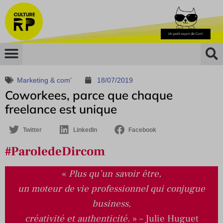
Marketing & com'
18/07/2019
Coworkees, parce que chaque
freelance est unique
Twitter
LinkedIn
Facebook
#
P
a
r
o
l
e
d
e
D
i
r
c
o
m
«
Plus qu’un savoir être,
un moteur de vie professionnel qui conjugue
business,
créativité et authenticité.
» – Julie Huguet