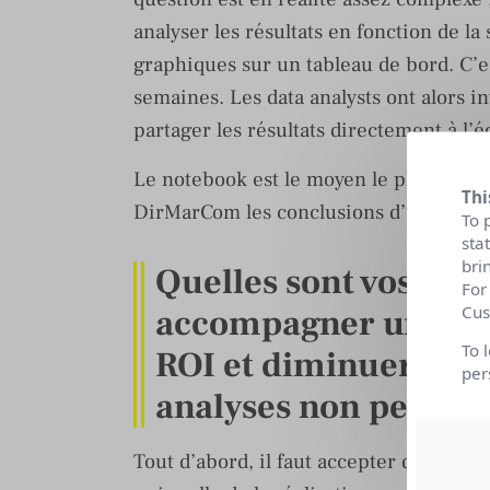
analyser les résultats en fonction de la 
graphiques sur un tableau de bord. C’est
semaines. Les data analysts ont alors i
partager les résultats directement à l’
Le notebook est le moyen le plus effica
Thi
DirMarCom les conclusions d’une analy
To 
sta
bri
Quelles sont vos bon
For
accompagner une ent
Cus
To 
ROI et diminuer son
per
analyses non pertine
Tout d’abord, il faut accepter qu’il y a