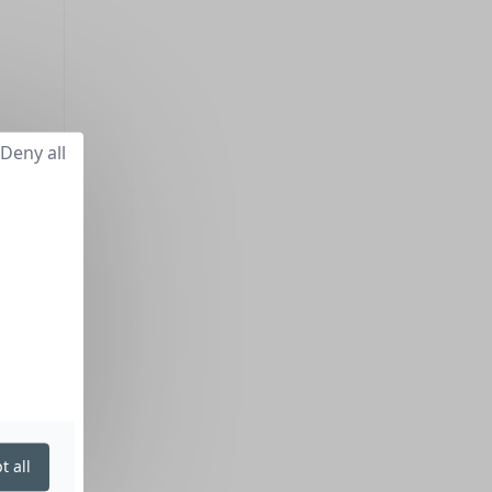
Deny all
t all