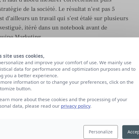
stratégie de la société. Le résultat n’est pas 5
 d’ailleurs un travail qui s’est étalé sur plusieurs
nvestigué, itéré dans un notebook avant de
équipe Marketing.
ce pour que le data analyst partage à l’équipe
s site uses cookies,
se poussée et basée sur la donnée.
personalize and improve your comfort of use. We mainly use
tistical data for performance and optimization purposes and to
ng you a better experience.
nes pratiques pour
 more information or to change your preferences, click on the
reprise pour optimiser son
tomize button.
learn more about these cookies and the processing of your
 temps passé dans des
sonal data, please read our
privacy policy
.
ntes ?
it deux phases lors d’une analyse : celle du cadrage
Personalize
Accep