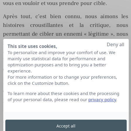
vous en vouloir et vous prendre pour cible.
Après tout, c’est bien connu, nous aimons les
histoires croustillantes et la critique, nous
permettant de cibler un ennemi « légitime », nous
rassurant ainsi sur nos propres valeurs et nous
Deny all
This site uses cookies,
autorisant à nous ranger du côté des défenseurs du
To personalize and improve your comfort of use. We
mainly use statistical data for performance and
bon droit (on regarde souvent la paille dans l’œil
optimization purposes and to bring you a better
du voisin, c’est un réflexe quasi naturel).
experience.
For more information or to change your preferences,
Les proportions que peuvent prendre une erreur
click on the Customize button.
de communication sont inimaginables et comme
To learn more about these cookies and the processing
précisé, incontrôlables.
of your personal data, please read our
privacy policy
.
Du licenciement (en cas de prises de position
contraires à la politique de votre entreprise) aux
Accept all
plaintes pour diverses raisons (diffamation,