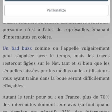
incitation à la violence…) en passant par un
Personalize
lynchage médiatique, de simples diffusions de
fausses rumeurs ou encore des menaces concrètes,
personne n’est à l’abri de représailles émanant
d’internautes en colère.
Un bad buzz
comme on l’appelle vulgairement
peut s’apaiser avec le temps, mais les traces
resteront figées sur le Net, tant et si bien que les
séquelles laissées par les médias ou les utilisateurs
vous ayant traîné dans la boue seront difficilement
effaçables.
Autant le tenir pour su : en France, plus de 70%
des internautes donnent leur avis (surtout quand
ce dernier est négatif), 35% des internautes