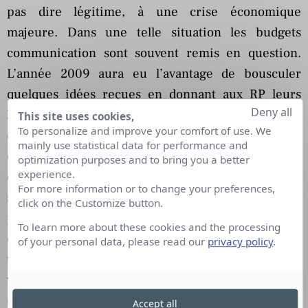
pas dire légitime, à une crise économique
majeure. Dans une telle situation les budgets
communication sont souvent remis en question.
L’année 2009 aura eu l’avantage de bousculer
quelques idées reçues en donnant aux RP leurs
Deny all
lettres de noblesse grâce notamment à un rapport
This site uses cookies,
To personalize and improve your comfort of use. We
coût / efficacité indéniable. Les RP ont permis aux
mainly use statistical data for performance and
entreprises de soutenir leurs activités, de mieux
optimization purposes and to bring you a better
experience.
comprendre leur environnement, d’analyser et de
For more information or to change your preferences,
saisir des opportunités. Les marques ont aussi pu
click on the Customize button.
promouvoir leurs valeurs, rassurer leurs clients et
To learn more about these cookies and the processing
créer du lien dans une période de fortes
of your personal data, please read our
privacy policy
.
turbulences. Les RP sont d’ailleurs devenues une
véritable arme de conviction médiatique pourvue
d’indicateurs de performances permettant de
Accept all