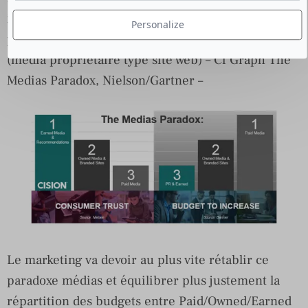
investis majoritairement dans le Paid Media (media
Personalize
payant type publicité) et dans le Owned Media
(media propriétaire type site web) – Cf Graph The
Medias Paradox, Nielson/Gartner –
Le marketing va devoir au plus vite rétablir ce
paradoxe médias et équilibrer plus justement la
répartition des budgets entre Paid/Owned/Earned