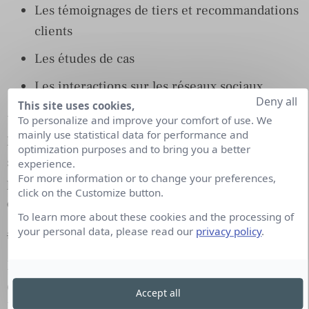
Les témoignages de tiers et recommandations
clients
Les études de cas
Les interactions sur les réseaux sociaux
Deny all
This site uses cookies,
Une stratégie de Earned Media est en réalité
To personalize and improve your comfort of use. We
mainly use statistical data for performance and
l’articulation d’une stratégie de contenus avec une
optimization purposes and to bring you a better
stratégie d’influence :
les domaines de
experience.
For more information or to change your preferences,
prédilection historiques des professionnels de la
click on the Customize button.
communication !
To learn more about these cookies and the processing of
your personal data, please read our
privacy policy
.
#ParadoxeMedia
Les professionnels du marketing sont conscients
que la confiance du consommateur réside dans le
Accept all
Earned Media et pourtant les budgets sont toujours