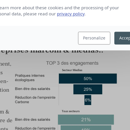
learn more about these cookies and the processing of your
sonal data, please read our
privacy policy
.
écologiques et bien-être des
ents prioritaires choisis par ¾
Personalize
Accep
treprises marcom & médias.
.
ment,
es
ien-
tion
om &
ère de
ents