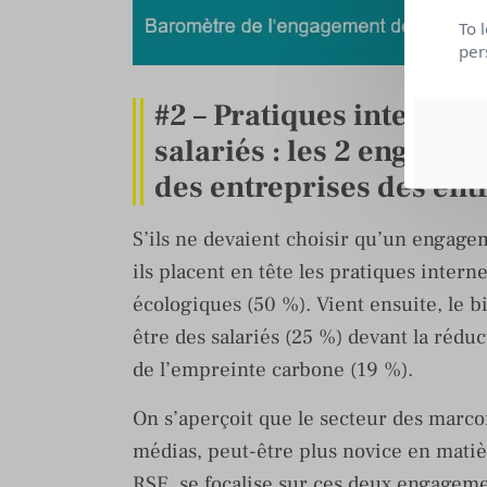
To 
per
#2 – Pratiques internes 
salariés : les 2 engagem
des entreprises des en
S’ils ne devaient choisir qu’un engage
ils placent en tête les pratiques intern
écologiques (50 %). Vient ensuite, le b
être des salariés (25 %) devant la réduc
de l’empreinte carbone (19 %).
On s’aperçoit que le secteur des marc
médias, peut-être plus novice en mati
RSE, se focalise sur ces deux engagem