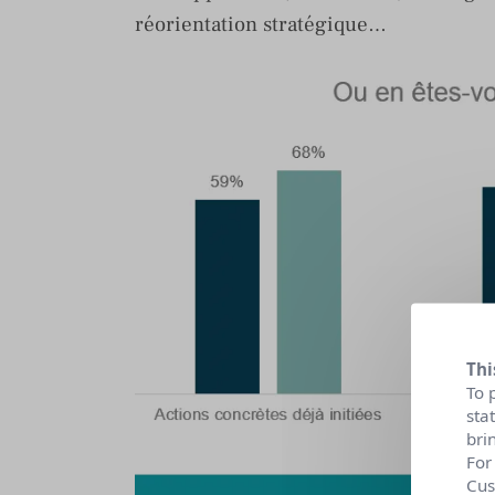
réorientation stratégique…
Thi
To 
sta
bri
For
Cus