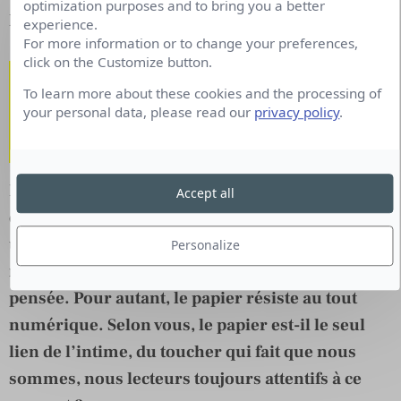
optimization purposes and to bring you a better
la hi Tech.
experience.
For more information or to change your preferences,
click on the Customize button.
D’où la signature « La
To learn more about these cookies and the processing of
technologie est l’opium du
your personal data, please read our
privacy policy
.
peuple. »
L’abandon du papier est une logique récurrente
Accept all
de la modernité, d’une rentabilité non trouvée,
un nouveau format informationnel, un nouveau
Personalize
rapport avec son lectorat twittant plus vite que sa
pensée. Pour autant, le papier résiste au tout
numérique. Selon vous, le papier est-il le seul
lien de l’intime, du toucher qui fait que nous
sommes, nous lecteurs toujours attentifs à ce