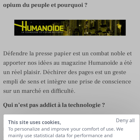
opium du peuple et pourquoi ?
Défendre la presse papier est un combat noble et
apporter nos idées au magazine Humanoïde a été
un réel plaisir. Déchirer des pages est un geste
empli de sens et intègre une prise de conscience
sur un marché en difficulté.
Qui n’est pas addict à la technologie ?
Nous n’imaginons pas un jour sans nos
Deny all
This site uses cookies,
smartphones ou nos ordinateurs. Les moindres
To personalize and improve your comfort of use. We
mainly use statistical data for performance and
moments de nos vies sont de plus en plus régis par