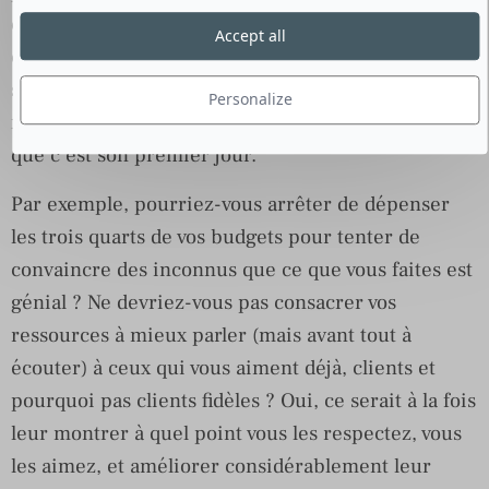
ce que vous faites aujourd’hui peut être revu et
Accept all
corrigé. Mais surtout repris à zéro. Comme si
soudainement vous vous mettiez en tête que votre
Personalize
marketing s’écrit jour après jour en considérant
que c’est son premier jour.
Par exemple, pourriez-vous arrêter de dépenser
les trois quarts de vos budgets pour tenter de
convaincre des inconnus que ce que vous faites est
génial ? Ne devriez-vous pas consacrer vos
ressources à mieux parler (mais avant tout à
écouter) à ceux qui vous aiment déjà, clients et
pourquoi pas clients fidèles ? Oui, ce serait à la fois
leur montrer à quel point vous les respectez, vous
les aimez, et améliorer considérablement leur