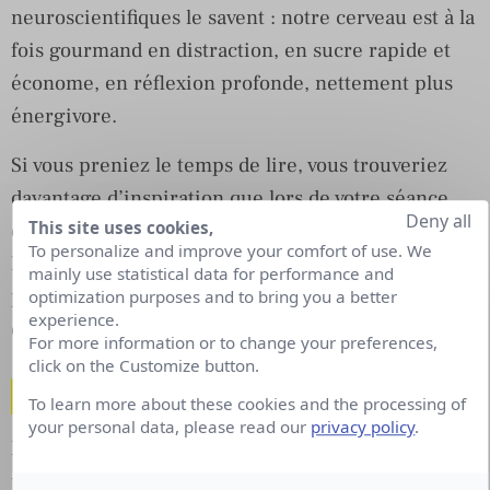
neuroscientifiques le savent : notre cerveau est à la
fois gourmand en distraction, en sucre rapide et
économe, en réflexion profonde, nettement plus
énergivore.
Si vous preniez le temps de lire, vous trouveriez
davantage d’inspiration que lors de votre séance
Deny all
This site uses cookies,
quotidienne de brainstorming avec vos équipes.
To personalize and improve your comfort of use. We
Normal ! Lorsque notre cerveau n’est pas distrait
mainly use statistical data for performance and
par le flot continu de sollicitations éphémères (et
optimization purposes and to bring you a better
experience.
digitales), il a le temps de réfléchir.
For more information or to change your preferences,
click on the Customize button.
Et réfléchir à quoi exactement ?
To learn more about these cookies and the processing of
your personal data, please read our
privacy policy
.
Nous vous proposons d’adopter une posture zen
pour effectuer un reload. Pour considérer que tout