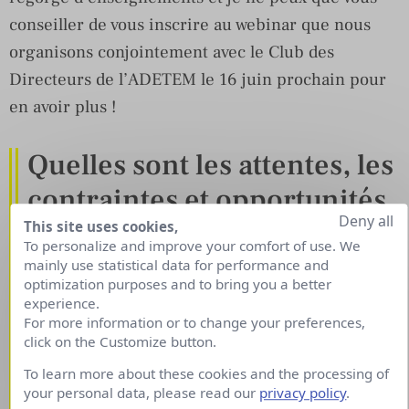
conseiller de vous inscrire au webinar que nous
organisons conjointement avec le Club des
Directeurs de l’ADETEM le 16 juin prochain pour
en avoir plus !
Quelles sont les attentes, les
contraintes et opportunités
Deny all
métier des CMO dans un
This site uses cookies,
To personalize and improve your comfort of use. We
monde où l’agilité, la
mainly use statistical data for performance and
optimization purposes and to bring you a better
transformation digitale, la
experience.
For more information or to change your preferences,
RSE, l’expérience Clients et
click on the Customize button.
Collaborateurs dessinent un
To learn more about these cookies and the processing of
your personal data, please read our
privacy policy
.
avenir de plus en plus