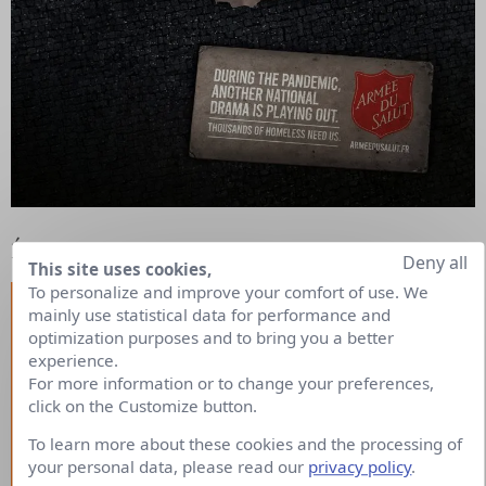
Éducation
Deny all
This site uses cookies,
To personalize and improve your comfort of use. We
mainly use statistical data for performance and
optimization purposes and to bring you a better
experience.
For more information or to change your preferences,
click on the Customize button.
To learn more about these cookies and the processing of
your personal data, please read our
privacy policy
.