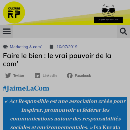
Marketing & com'
10/07/2019
Faire le bien : le vrai pouvoir de la
com’
Twitter
LinkedIn
Facebook
#JaimeLaCom
« Act Responsible est une association créée pour
inspirer,
promouvoir et fédérer les
communications autour des responsabilités
sociales et environnementales. »
Isa Kurata