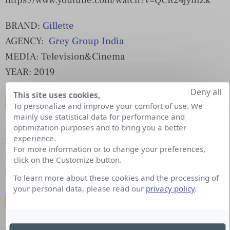
BRAND:
Gillette
AGENCY:
Grey Group India
MEDIA: Television&Cinema
YEAR: 2019
Deny all
This site uses cookies,
Qui est Act Responsible ?
To personalize and improve your comfort of use. We
mainly use statistical data for performance and
Act Responsible est une association créée pour
optimization purposes and to bring you a better
experience.
inspirer, promouvoir et fédérer les
For more information or to change your preferences,
communications autour des responsabilités
click on the Customize button.
sociales et environnementales.
To learn more about these cookies and the processing of
your personal data, please read our
privacy policy
.
Comment soutenir Act Responsible ?
Aimez et partagez les campagnes rassemblées par