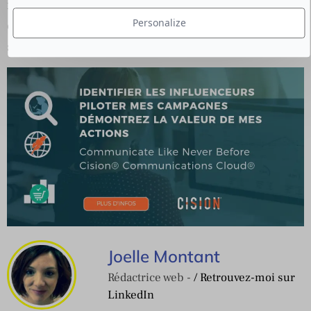
multiples façons de participer chacun dans son
Personalize
expertise, le plus important c’est d’y trouver un
sens sincère et authentique.
Act-responsible.org
Joelle Montant
Rédactrice web -
/ Retrouvez-moi sur
LinkedIn