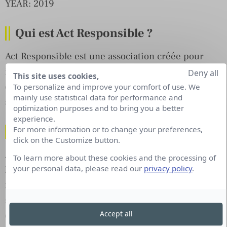
YEAR: 2019
Qui est Act Responsible ?
Act Responsible est une association créée pour
inspirer, promouvoir et fédérer les
Deny all
This site uses cookies,
communications autour des responsabilités
To personalize and improve your comfort of use. We
mainly use statistical data for performance and
sociales et environnementales.
optimization purposes and to bring you a better
experience.
Comment soutenir Act Responsible ?
For more information or to change your preferences,
click on the Customize button.
Aimez et partagez les campagnes rassemblées par
To learn more about these cookies and the processing of
your personal data, please read our
privacy policy
.
l’association sur les réseaux sociaux, devenez
membres et soutenez le travail de l’association,
sensibilisez et éduquez aux grandes causes en
Accept all
organisant une expo, une projection. Il y a des