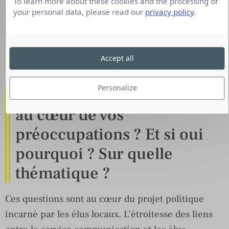
L’identité du territoire se construit grâce et avec
To learn more about these cookies and the processing of
your personal data, please read our
privacy policy
.
les habitants. Notre stratégie de communication
consiste donc à « semer les graines » et à armer
(en arguments) ceux qui, aujourd’hui puis demain
Accept all
porteront haut les couleurs de notre territoire.
Personalize
La question de la RSE est-il
au cœur de vos
préoccupations ? Et si oui
pourquoi ? Sur quelle
thématique ?
Ces questions sont au cœur du projet politique
incarné par les élus locaux. L’étroitesse des liens