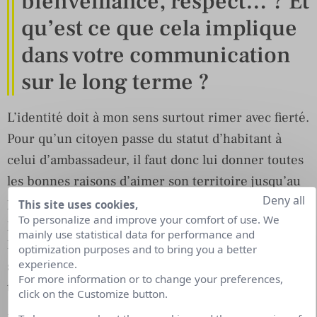
bienveillance, respect… ? Et
qu’est ce que cela implique
dans votre communication
sur le long terme ?
L’identité doit à mon sens surtout rimer avec fierté.
Pour qu’un citoyen passe du statut d’habitant à
celui d’ambassadeur, il faut donc lui donner toutes
les bonnes raisons d’aimer son territoire jusqu’au
Deny all
point de vouloir en être un défenseur ou un
This site uses cookies,
To personalize and improve your comfort of use. We
promoteur. J’ai conscience que c’est un travail de
mainly use statistical data for performance and
longue haleine, mais c’est cette ambition qui
optimization purposes and to bring you a better
experience.
stimule notre créativité quotidienne pour valoriser
For more information or to change your preferences,
tout ce qui mérite de l’être.
click on the Customize button.