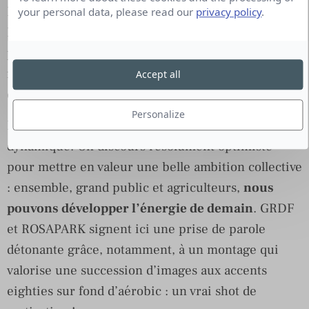
France et France Gaz Renouvelables, l’agence
your personal data, please read our
privacy policy
.
Rosapark s’est inspirée de cette tendance forte
pour proposer une communication positive. Pour
faire comprendre au grand public que le gaz vert
Accept all
est bel et bien une solution concrète et vertueuse.
Personalize
Le résultat : un film à l’esprit pop, punchy et
dynamique. Un discours résolument optimiste
pour mettre en valeur une belle ambition collective
: ensemble, grand public et agriculteurs,
nous
pouvons développer l’énergie de demain
. GRDF
et ROSAPARK signent ici une prise de parole
détonante grâce, notamment, à un montage qui
valorise une succession d’images aux accents
eighties sur fond d’aérobic : un vrai shot de