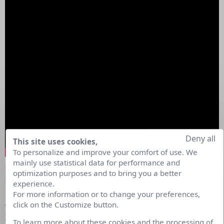
Deny all
This site uses cookies,
To personalize and improve your comfort of use. We
mainly use statistical data for performance and
optimization purposes and to bring you a better
On se bouge pour la planète – GRDF
experience.
For more information or to change your preferences,
À l’initiative de GRDF et en partenariat avec
click on the Customize button.
l’Association des Agriculteurs Méthaniseurs de
To learn more about these cookies and the processing of