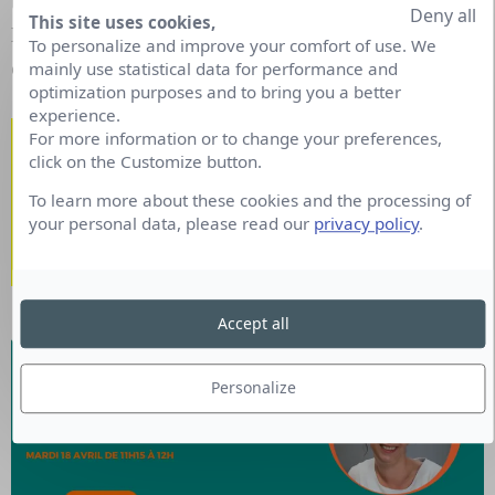
tactiques marketing et proposent des solutions
Deny all
This site uses cookies,
hybrides qui vous aideront à dépasser vos
To personalize and improve your comfort of use. We
contraintes pour mieux répondre à vos enjeux.
mainly use statistical data for performance and
optimization purposes and to bring you a better
experience.
WEBINAR
: RP / Médias /
For more information or to change your preferences,
click on the Customize button.
Influence : n’arbitrez pas
To learn more about these cookies and the processing of
entre les stratégies de
your personal data, please read our
privacy policy
.
visibilité, hybridez-les !
Accept all
Personalize