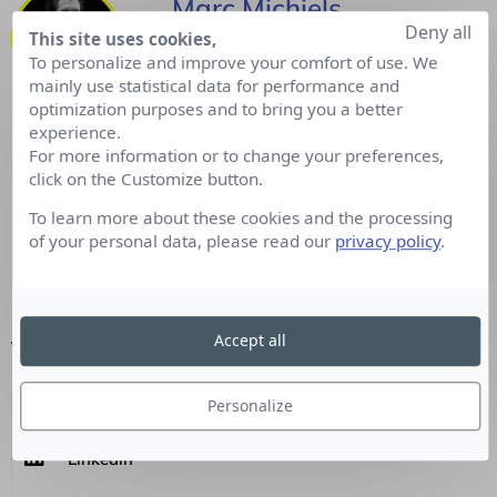
Marc Michiels
Deny all
This site uses cookies,
Rédacteur en chef Culture RP, Content
To personalize and improve your comfort of use. We
Marketing et Social Média Manager : «
mainly use statistical data for performance and
Donner la parole à l’autre sous la
optimization purposes and to bring you a better
forme d’une tribune, une interview,
experience.
est en quelque sorte se donner à lire ;
For more information or to change your preferences,
click on the Customize button.
comme une part de vérité commune,
pour qu'apparaisse le sens sous le
To learn more about these cookies and the processing
signe… ».
/ Retrouvez-moi sur
of your personal data, please read our
privacy policy
.
LinkedIn
Accept all
Vous aimerez aussi
Personalize
SUIVEZ-NOUS
Linkedin