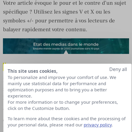
Votre article évoque le pour et le contre d’un sujet
spécifique ? Utilisez les signes V et X ou les
symboles +/- pour permettre à vos lecteurs de
balayer rapidement votre contenu.
3. Des listes à puces et des tuto
Deny all
This site uses cookies,
To personalize and improve your comfort of use. We
Nous savons que l’intégration de puces ou de listes
mainly use statistical data for performance and
numérotées dans un article contribue à maintenir
optimization purposes and to bring you a better
experience.
l’intérêt des lecteurs.
For more information or to change your preferences,
click on the Customize button.
Vous pouvez résumer votre contenu à ces puces ou
To learn more about these cookies and the processing of
décomposer vos listes en des termes simplifiés !
your personal data, please read our
privacy policy
.
L’infographie est un excellent moyen de présenter