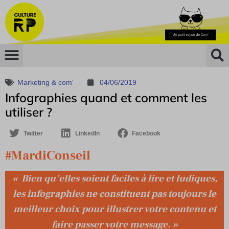
Marketing & com'
04/06/2019
Infographies quand et comment les
utiliser ?
Twitter
LinkedIn
Facebook
#MardiConseil
« Bien qu’elles soient faciles à lire et ludiques,
les infographies ne constituent pas toujours le
meilleur choix pour illustrer votre contenu et
faire passer votre message. »