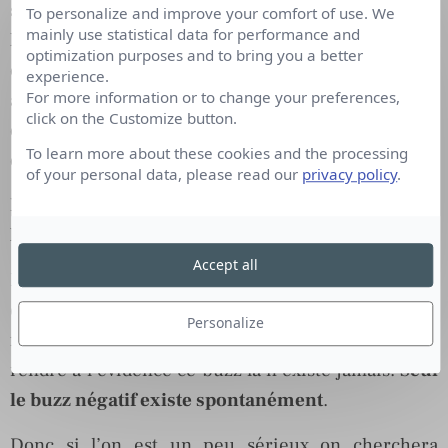
savons tous les médias sont friands de belles
To personalize and improve your comfort of use. We
mainly use statistical data for performance and
histoires. A nous donc de les trouver parmi les
optimization purposes and to bring you a better
quelques 160 000 personnes formées chaque
experience.
For more information or to change your preferences,
année par l’AFPA. Rappelons qu’en plus de 60 ans
click on the Customize button.
d’existence l’AFPA aura formé plus de 5 000 000
To learn more about these cookies and the processing
de personnes. Ce n’est pas rien.
of your personal data, please read our
privacy policy
.
Lors d’un évènement, que faites-vous pour créer
le buzz ?
Accept all
La question du buzz est une amusante mais
épineuse question. Tous les communicants ont le
Personalize
fantasme du buzz positif, spontané. Mais il faut se
rendre à l’évidence ce buzz là n’existe jamais.
Seul
le buzz négatif existe spontanément
.
Donc si l’on est un peu sérieux on cherchera