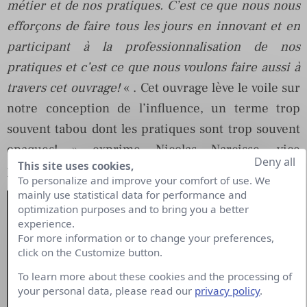
métier et de nos pratiques. C’est ce que nous nous
efforçons de faire tous les jours en innovant et en
participant à la professionnalisation de nos
pratiques et c’est ce que nous voulons faire aussi à
travers cet ouvrage!
« . Cet ouvrage lève le voile sur
notre conception de l’influence, un terme trop
souvent tabou dont les pratiques sont trop souvent
opaques! » exprime Nicolas Narcisse, vice
Deny all
This site uses cookies,
président exécutif d’ELAN.
To personalize and improve your comfort of use. We
mainly use statistical data for performance and
optimization purposes and to bring you a better
experience.
For more information or to change your preferences,
click on the Customize button.
To learn more about these cookies and the processing of
your personal data, please read our
privacy policy
.