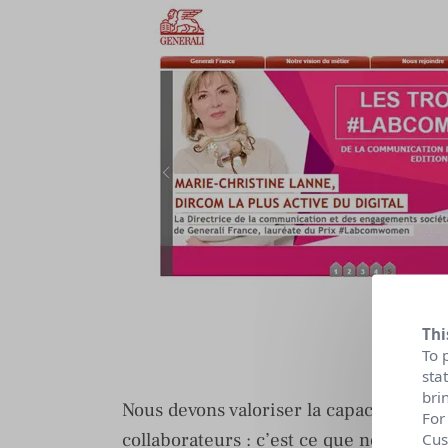
Thi
To 
sta
bri
Nous devons valoriser la capacité d’init
For
collaborateurs : c’est ce que nous fais
Cus