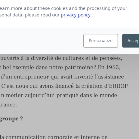
us vivons aussi au sein des marchés où nous
learn more about these cookies and the processing of your
sonal data, please read our
privacy policy
.
e métier mais aussi pour contribuer au bien
echerches notamment en matière de changement
rageons de nouvelles formes d’entreprenariat et
Personalize
Accep
ouverts à la diversité de cultures et de pensées,
us bel exemple dans notre patrimoine? En 1963,
e d’un entrepreneur qui avait inventé l’assistance
 C’est nous qui avons financé la création d’EUROP
n métier aujourd’hui pratiqué dans le monde
urance.
 groupe ?
de la communication corporate et interne de