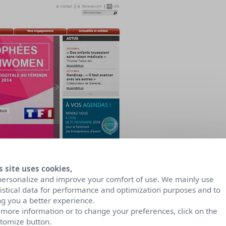
s site uses cookies,
personalize and improve your comfort of use. We mainly use
tistical data for performance and optimization purposes and to
ng you a better experience.
iative et la force de proposition de nos
 more information or to change your preferences, click on the
ons, notamment au travers de visions participatives
tomize button.