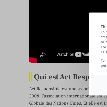
Thi
To 
sta
bri
For
Cus
To 
per
Qui est Act Responsib
Act Responsible est une association int
2008, l’association internationale est
Globale des Nations Unies. Et elle est 