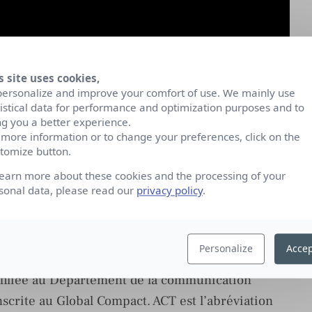
s site uses cookies,
personalize and improve your comfort of use. We mainly use
tistical data for performance and optimization purposes and to
ng you a better experience.
 more information or to change your preferences, click on the
tomize button.
learn more about these cookies and the processing of your
sonal data, please read our
privacy policy
.
le ?
Personalize
Accep
ernationale à but non lucratif basée en Suisse. En
 affiliée au Département de la communication
inscrite au Global Compact. ACT est l’abréviation