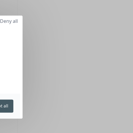
Deny all
t all