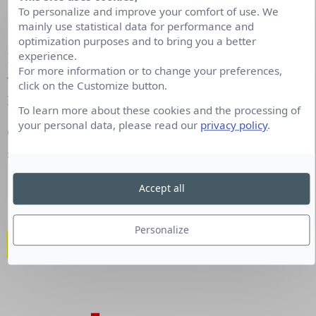
To personalize and improve your comfort of use. We
mainly use statistical data for performance and
optimization purposes and to bring you a better
experience.
Pour plus d’informations sur cette campagne nous
For more information or to change your preferences,
vous invitons à consulter le site :
click on the Customize button.
https://www.autistica.org.uk/
To learn more about these cookies and the processing of
your personal data, please read our
privacy policy
.
Cette campagne est également disponible sur le
site d’
ACT Responsible
.
Accept all
Personalize
Qui est Act Responsible ?