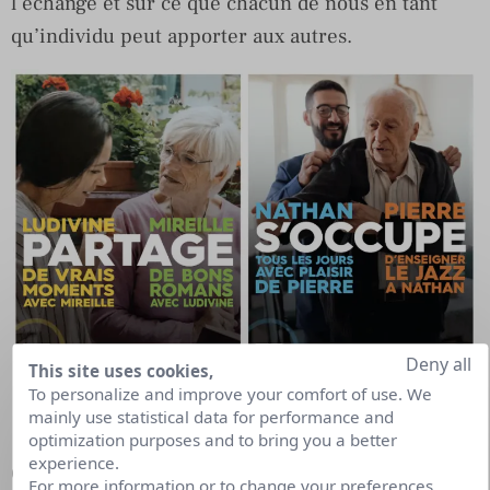
l’échange et sur ce que chacun de nous en tant
qu’individu peut apporter aux autres.
Deny all
This site uses cookies,
To personalize and improve your comfort of use. We
mainly use statistical data for performance and
optimization purposes and to bring you a better
experience.
Cette campagne est à retrouver sur le site d’
ACT
For more information or to change your preferences,