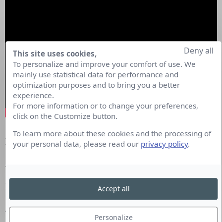
Deny all
This site uses cookies,
To personalize and improve your comfort of use. We
mainly use statistical data for performance and
optimization purposes and to bring you a better
experience.
For more information or to change your preferences,
click on the Customize button.
To learn more about these cookies and the processing of
MARQUE :
Gouvernement de Nouvelle-Zélande
your personal data, please read our
privacy policy
.
AGENCE :
Motion Sickness
MÉDIA : Print, télévision et cinéma
Accept all
ANNÉE : 2020
Personalize