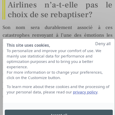
Airlines n’a-t-elle pas le
choix de se rebaptiser?
Son nom sera durablement associé à ces
catastrophes renvoyant à l’une des émotions les
plus incontrôlables :
la peur
. Décision évidement
Deny all
This site uses cookies,
subie et non voulue : c’est ce qu’une entreprise,
To personalize and improve your comfort of use. We
mainly use statistical data for performance and
monde de la volonté et de la responsabilité,
optimization purposes and to bring you a better
redoute le plus. Paradoxalement, changer de nom
experience.
For more information or to change your preferences,
serait ici faire preuve de stratégie et non pas céder
click on the Customize button.
à la panique. Même si l’avion demeure le moyen de
To learn more about these cookies and the processing of
transport le plus sûr comparé aux autres modes de
your personal data, please read our
privacy policy
.
transport en fonction du nombre de kilomètres
parcourus, les accidents d’avion sont les plus
spectaculaires et les plus meurtriers. C’est surtout