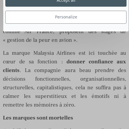
Accept all
le moyen de transport qui génère le plus de
réactions émotionnelles. Toutes les compagnies au
Personalize
monde le savent, puisque certaines d’entre elles,
comme Air France, proposent des stages de
« gestion de la peur en avion ».
La marque Malaysia Airlines est ici touchée au
cœur de sa fonction :
donner confiance aux
clients
. La compagnie aura beau prendre des
décisions fonctionnelles, organisationnelles,
structurelles, capitalistiques, cela ne suffira pas à
calmer les superstitieux et les émotifs ni à
remettre les mémoires à zéro.
Les marques sont mortelles