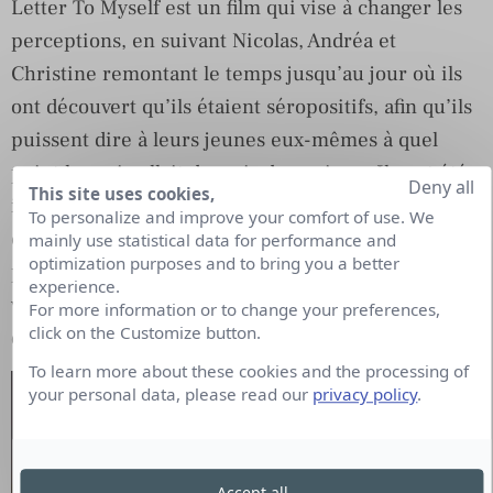
Letter To Myself est un film qui vise à changer les
perceptions, en suivant Nicolas, Andréa et
Christine remontant le temps jusqu’au jour où ils
ont découvert qu’ils étaient séropositifs, afin qu’ils
puissent dire à leurs jeunes eux-mêmes à quel
point leur vie allait devenir dynamique. Ils ont été
Deny all
This site uses cookies,
invités à s’écrire une lettre et à la lire devant une
To personalize and improve your comfort of use. We
caméra. Une campagne véhiculant un message fort
mainly use statistical data for performance and
optimization purposes and to bring you a better
pour rappeler que le VIH ne signifie pas la fin de la
experience.
vie d’un individu mais un combat contre les
For more information or to change your preferences,
click on the Customize button.
discriminations.
To learn more about these cookies and the processing of
your personal data, please read our
privacy policy
.