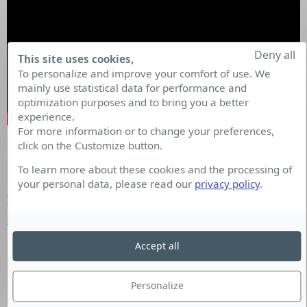
Deny all
This site uses cookies,
To personalize and improve your comfort of use. We
mainly use statistical data for performance and
optimization purposes and to bring you a better
experience.
For more information or to change your preferences,
click on the Customize button.
Pour en savoir plus sur les actions de Santé
To learn more about these cookies and the processing of
Publique France, nous vous invitons à consulter
your personal data, please read our
privacy policy
.
leur site internet :
https://www.santepubliquefrance.fr/
.
Accept all
La campagne est à retrouver sur le site d’
ACT
Responsible
.
Personalize