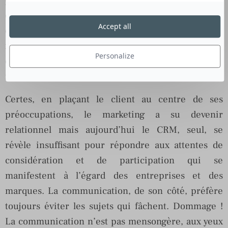
évoluer leurs pratiques. De fait, les deux
Accept all
disciplines, qui jusqu’ici fonctionnaient en silo, se
retrouvent pareillement confrontées à l’enjeu de la
Personalize
confiance et en arrivent à la même conclusion : la
relation est la condition de la transaction.
Certes, en plaçant le client au centre de ses
préoccupations, le marketing a su devenir
relationnel mais aujourd’hui le CRM, seul, se
révèle insuffisant pour répondre aux attentes de
considération et de participation qui se
manifestent à l’égard des entreprises et des
marques. La communication, de son côté, préfère
toujours éviter les sujets qui fâchent. Dommage !
La communication n’est pas mensongère, aux yeux