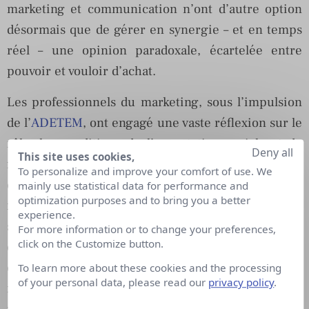
marketing et communication n’ont d’autre option
désormais que de gérer en synergie – et en temps
réel – une opinion paradoxale, écartelée entre
pouvoir et vouloir d’achat.
Les professionnels du marketing, sous l’impulsion
de l’
ADETEM
, ont engagé une vaste réflexion sur le
rôle, les conditions de l’acceptation sociale et de
Deny all
This site uses cookies,
fait, l’avenir du marketing. Si son objet et sa finalité
To personalize and improve your comfort of use. We
concernent toujours le marché et les ventes, le
mainly use statistical data for performance and
optimization purposes and to bring you a better
marketing se fait responsable, participatif,
experience.
soucieux de comprendre et de répondre aux défis
For more information or to change your preferences,
click on the Customize button.
du monde contemporain, au-delà de la
consommation. La communication n’est pas en
To learn more about these cookies and the processing
of your personal data, please read our
privacy policy
.
reste. Pour composer avec des publics devenus
parties prenantes, les professionnels ont dû faire