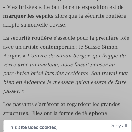
« Vies brisées ». Le but de cette exposition est de
marquer les esprits
alors que la sécurité routière
adopte sa nouvelle devise.
La sécurité routière s’associe pour la première fois
avec un artiste contemporain : le Suisse Simon
Berger. «
L’œuvre de Simon berger, qui frappe du
verre avec un marteau, nous faisait penser au
pare-brise brisé lors des accidents. Son travail met
bien en évidence le message qu’on essaye de faire
passer. »
Les passants s’arrêtent et regardent les grandes
structures. Elles ont la forme de téléphone
portable. Dessus, des noms et des messages banals
Deny all
This site uses cookies,
sont inscrits. Des visages apparaissent également