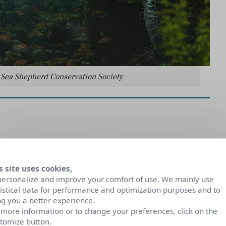
Sea Shepherd Conservation Society
s site uses cookies,
personalize and improve your comfort of use. We mainly use
tistical data for performance and optimization purposes and to
ng you a better experience.
 more information or to change your preferences, click on the
tomize button.