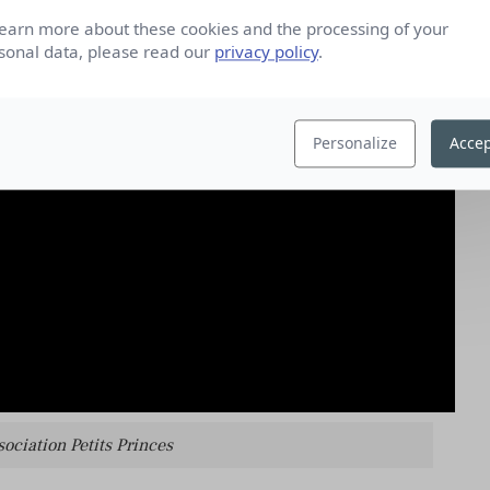
learn more about these cookies and the processing of your
sonal data, please read our
privacy policy
.
Personalize
Accep
ciation Petits Princes