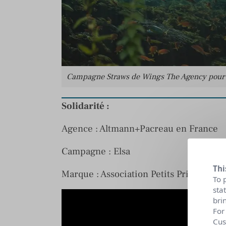
Campagne Straws de Wings The Agency pour 
Solidarité :
Agence : Altmann+Pacreau en France
Campagne : Elsa
Thi
Marque : Association Petits Princes
To 
sta
bri
For
Cus