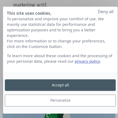
marketing actif.
Deny all
This site uses cookies,
Anticiper l’avenir en se responsabilisant
To personalize and improve your comfort of use. We
aujourd’hui.
mainly use statistical data for performance and
optimization purposes and to bring you a better
experience.
Lien sur
For more information or to change your preferences,
l’invitation :
https://adetem.org/responsables-by-
click on the Customize button.
adetem-marketing-responsable-pas-forcement-
To learn more about these cookies and the processing of
facile-mais-possible/
your personal data, please read our
privacy policy
.
Accept all
Personalize