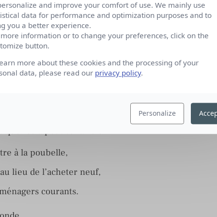
personalize and improve your comfort of use. We mainly use
tistical data for performance and optimization purposes and to
grands sites d’enfouissement du Royaume-Uni, on
ng you a better experience.
nt une interprétation de What a Wonderful World
 more information or to change your preferences, click on the
tomize button.
t d’encourager les gens à partager plus et à
learn more about these cookies and the processing of your
sonal data, please read our
privacy policy
.
ité stupéfiante de déchets que nous produisons
 dans le monde et 1 tonne par ménage et par an au
Personalize
Accep
citer tout le monde à agir, et ainsi à jouer un
tique. Cela peut se faire en :
tre à la poubelle,
u lieu de l’acheter neuf,
 ménagers courants.
monde.