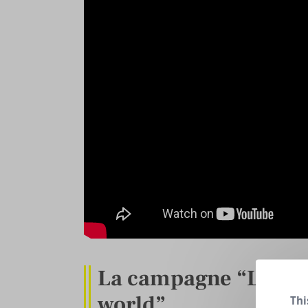
La campagne “Let’s 
world”
Thi