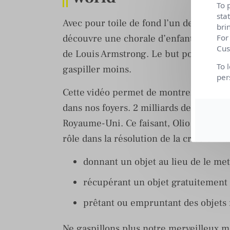
To 
sta
Avec pour toile de fond l’un des plus 
bri
découvre une chorale d’enfants chanta
For
Cus
de Louis Armstrong. Le but pour Olio es
To 
gaspiller moins.
per
Cette vidéo permet de montrer la quant
dans nos foyers. 2 milliards de tonnes
Royaume-Uni. Ce faisant, Olio espère in
rôle dans la résolution de la crise clima
donnant un objet au lieu de le met
récupérant un objet gratuitement a
prêtant ou empruntant des objets
Ne gaspillons plus notre merveilleux 