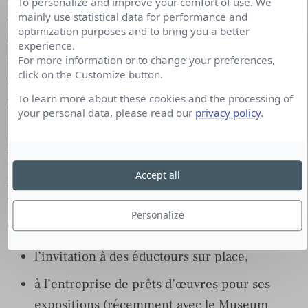
To personalize and improve your comfort of use. We
mainly use statistical data for performance and
quelques projets, permet de profiter des conseils et
optimization purposes and to bring you a better
de la vue d’ensemble d’expérience d’autres
experience.
institutions, qu’il est parfois difficile d’acquérir
For more information or to change your preferences,
click on the Customize button.
dans un quotidien professionnel rythmé par les
To learn more about these cookies and the processing of
projets.
your personal data, please read our
privacy policy
.
Du point de vue des autres institutions
patrimoniales, associatives et culturelles
(muséale ou non), le MHAB a à cœur depuis
Accept all
plus de deux ans, et le début de son renouveau,
à se tourner vers les acteurs culturels.
Personalize
Cela passe entre autres par :
l’invitation à des éductours sur place,
à l’entreprise de prêts d’œuvres pour ses
expositions (récemment avec le Museum