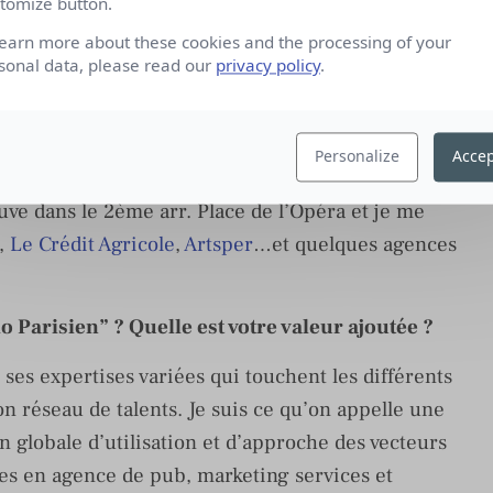
tomize button.
 Erickson et le développement de campagne
learn more about these cookies and the processing of your
utres agences de pub et enfin Auditoire, filiale
sonal data, please read our
privacy policy
.
plusieurs années dans la communication
travailler pour elles, je quitte donc Auditoire et
Personalize
Accep
uve dans le 2ème arr. Place de l’Opéra et je me
,
Le Crédit Agricole
,
Artsper
…et quelques agences
 Parisien” ? Quelle est votre valeur ajoutée ?
 ses expertises variées qui touchent les différents
n réseau de talents. Je suis ce qu’on appelle une
ion globale d’utilisation et d’approche des vecteurs
es en agence de pub, marketing services et