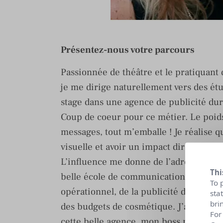
Présentez-nous votre parcours
Passionnée de théâtre et le pratiquant
je me dirige naturellement vers des étud
stage dans une agence de publicité dur
Coup de coeur pour ce métier. Le poids
messages, tout m’emballe ! Je réalise q
visuelle et avoir un impact direct et m
L’influence me donne de l’adrénaline.
Thi
belle école de communication parisien
To 
opérationnel, de la publicité détourné
sta
bri
des budgets de cosmétique. J’apprends 
For
cette belle agence, mon boss me fait c