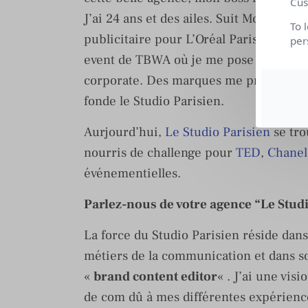
Cus
J’ai 24 ans et des ailes. Suit Mc Cann
To 
publicitaire pour L’Oréal Paris puis d’a
per
event de TBWA où je me pose pendant 
corporate. Des marques me proposent de 
fonde le Studio Parisien.
Aurjourd’hui,
Le Studio Parisien
se tro
nourris de challenge pour
TED
,
Chanel
événementielles.
Parlez-nous de votre agence “Le Studio
La force du Studio Parisien réside dans
métiers de la communication et dans so
«
brand content editor
« . J’ai une vis
de com dû à mes différentes expérienc