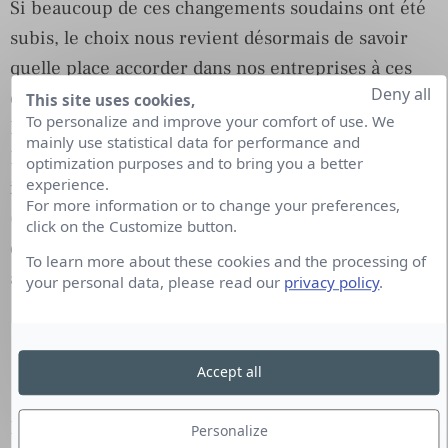
Si beaucoup de ces changements soudains ont été
subis, le choix nous revient désormais de savoir
quelle place accorder dans nos entreprises à ces
Deny all
découvertes et prises de conscience individuelles.
This site uses cookies,
To personalize and improve your comfort of use. We
En appliquant le questionnement de
Bruno
mainly use statistical data for performance and
Latour
au monde du travail, les organisations sont
optimization purposes and to bring you a better
experience.
invitées à s’interroger : que souhaite-t-on garder
For more information or to change your preferences,
(ou non) de ces lignes qui ont bougé ? Dans quelle
click on the Customize button.
direction se fera notre prochaine foulée collective
To learn more about these cookies and the processing of
après ce pas de côté personnel ?
your personal data, please read our
privacy policy
.
La crise a-t-elle vraiment changé les métiers de
la communication ?
Accept all
Webinar (gratuit)
Les éléments observés qui ont émergé pendant le
Personalize