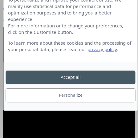
mainly use statistical data for performance and
ou payer leurs factures et acheter les protections
optimization purposes and to bring you a better
périodiques dont elles ont besoin.
experience.
For more information or to change your preferences,
click on the Customize button.
To learn more about these cookies and the processing of
your personal data, please read our
privacy policy
.
Accept all
Personalize