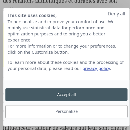
des relations authentiques et durables avec son
audience.
Deny all
This site uses cookies,
To personalize and improve your comfort of use. We
En effet, la sincérité reste et
mainly use statistical data for performance and
optimization purposes and to bring you a better
restera le fil conducteur
experience.
For more information or to change your preferences,
pour engager une
click on the Customize button.
communauté.
To learn more about these cookies and the processing of
your personal data, please read our
privacy policy
.
FlipNpik, notre réseau social collaboratif, a fait ses
preuves dans ce domaine. Avec une communauté
de plus de 160 ambassadeurs, FlipNpik a déniché
Accept all
des influenceurs traditionnels et les a transformés
en utilisateurs actifs sur sa plateforme. Comment
Personalize
avons-nous pu faire cela ? En engageant les
influenceurs autour de valeurs qui leur sont chères