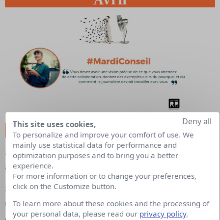
Deny all
This site uses cookies,
N°1
Comment gagner la confiance des journalistes
To personalize and improve your comfort of use. We
mainly use statistical data for performance and
2-
Le Celebrity Marketing, une influence ouverte aux
optimization purposes and to bring you a better
experience.
autres
For more information or to change your preferences,
click on the Customize button.
3-
Les Dircom français en quête d’écoute et de
To learn more about these cookies and the processing of
transformation digitale
your personal data, please read our
privacy policy
.