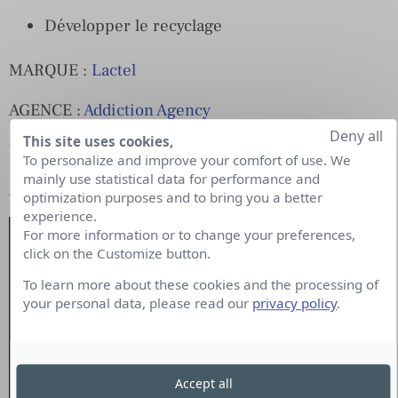
Développer le recyclage
MARQUE :
Lactel
AGENCE :
Addiction Agency
Deny all
This site uses cookies,
MÉDIA : spot pour la télévision
To personalize and improve your comfort of use. We
mainly use statistical data for performance and
ANNÉE : 2020
optimization purposes and to bring you a better
experience.
For more information or to change your preferences,
click on the Customize button.
To learn more about these cookies and the processing of
your personal data, please read our
privacy policy
.
Accept all