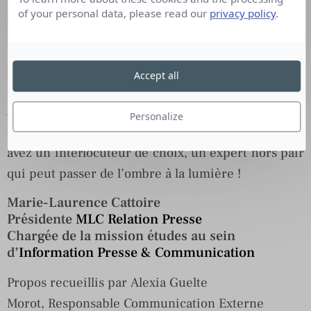
of your personal data, please read our
privacy policy
.
répondre aux journalistes !
La culture générale des attachés de presse et
responsables médias est souvent exemplaire, et
Accept all
cela ne date pas d’hier !
Ajoutez à cela la rigueur et la stabilité, qualités
Personalize
répandues chez un responsable média, et vous
avez un interlocuteur de choix, un expert hors pair
qui peut passer de l’ombre à la lumière !
Marie-Laurence Cattoire
Présidente
MLC Relation Presse
Chargée de la mission études au sein
d’
Information Presse & Communication
Propos recueillis par
Alexia
Guelte
Morot, Responsable Communication Externe