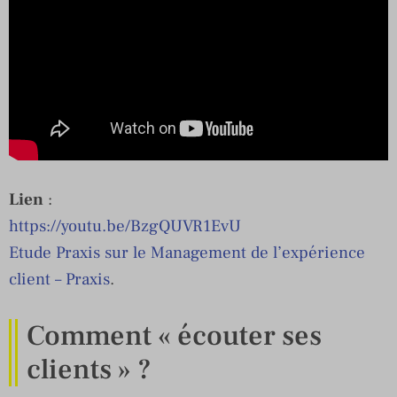
Lien
:
https://youtu.be/BzgQUVR1EvU
Etude Praxis sur le Management de l’expérience
client – Praxis
.
Comment « écouter ses
clients » ?