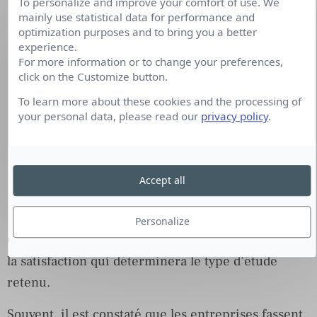
To personalize and improve your comfort of use. We
Toute la chaine du parcours client, il s’agit
mainly use statistical data for performance and
alors d’étude de satisfaction dites
optimization purposes and to bring you a better
« stratégiques ».
experience.
For more information or to change your preferences,
Ou sur une partie, voire un type de point de
click on the Customize button.
contact, de ce parcours, il s’agit alors d’étude
To learn more about these cookies and the processing of
de satisfaction de type « enquête à
your personal data, please read our
privacy policy
.
l’évènement ».
Accept all
Personalize
Ce sont les objectifs recherchés pour la mesure de
la satisfaction qui déterminera le type d’étude
retenu.
Souvent, il est constaté que les entreprises fassent