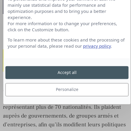
mainly use statistical data for performance and
optimization purposes and to bring you a better
experience.
Association GreenBee Upcycling – Le Filet Mignon
For more information or to change your preferences,
click on the Customize button.
To learn more about these cookies and the processing of
your personal data, please read our
privacy policy
.
La bonne idée du mois :
Human Rights Watch
Accept all
Human Rights Watch
enquête sur des abus commis
à travers le monde, afin de le dénoncer.
Personalize
L’organisation compte environ 450 employés
représentant plus de 70 nationalités. Ils plaident
auprès de gouvernements, de groupes armés et
d’entreprises, afin qu’ils modifient leurs politiques