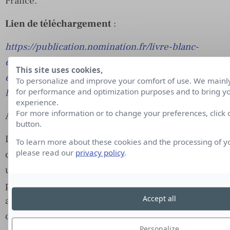
France.
Lien de téléchargement
:
https://publication.nomination.fr/livre-blanc-
emailing/?Document=livre-blanc-
This site uses cookies,
emailing&Statutcontacts=prospects&Partenaire=cmi
To personalize and improve your comfort of use. We mainly 
for performance and optimization purposes and to bring yo
blanc-emailing-prospects
experience.
For more information or to change your preferences, click
A propos du CMIT
button.
Le
CMIT
est le Club des Directeurs marketing &
To learn more about these cookies and the processing of y
please read our
privacy policy
.
communication de l’IT. Fondé en 2003, il réunit
une centaine d’adhérents autour de
préoccupations plutôt B2B dans l’industrie de l’IT
Accept all
au sens large. Sa mission est de favoriser la
circulation des idées et des savoirs, d’accélérer les
Personalize