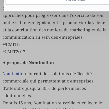
rencontres et les échanges de bonnes pratiques,
d’aider à l’éducation et à l’adoption de nouvelles
approches pour progresser dans l’exercice de son
métier. Il œuvre également à promouvoir la valeur
et la contribution des métiers du marketing et de la
communication au sein des entreprises.
@CMITfr
#CMIT2017
A propos de Nomination
Nomination
fournit des solutions d’efficacité
commerciale qui permettent aux entreprises
d’atteindre jusqu’à 30% de performances
additionnelles.
Depuis 15 ans, Nomination surveille et collecte le