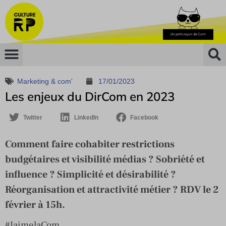
Marketing & com'
17/01/2023
Les enjeux du DirCom en 2023
Twitter
LinkedIn
Facebook
Comment faire cohabiter restrictions
budgétaires et visibilité médias ? Sobriété et
influence ? Simplicité et désirabilité ?
Réorganisation et attractivité métier ? RDV le 2
février à 15h.
#JaimelaCom