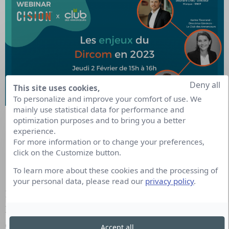
Deny all
This site uses cookies,
To personalize and improve your comfort of use. We
mainly use statistical data for performance and
optimization purposes and to bring you a better
Save the date : Jeudi 2 Février de 15h à 16h
experience.
For more information or to change your preferences,
click on the Customize button.
S’INSCRIRE
To learn more about these cookies and the processing of
your personal data, please read our
privacy policy
.
En ces temps complexes où les paradoxes règnent,
la solidarité est de mise. C’est pourquoi Le Club
des Annonceurs propose de partager avec tous les
Accept all