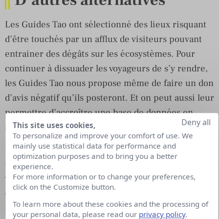
Les Guides Tao ont sélectionné des lieux risquant
d’être touchés par un afflux de visiteurs pouvant
entrainer des dégâts sur les écosystèmes. Pour
continuer à dissuader les voyageurs de s’y rendre,
les Guides Tao nous propose même de faire un don
d’avis négatif qu’ils posteront. Et on peut aussi leur
permettre d’accroître une base de données en
Deny all
This site uses cookies,
suggérant de nouveaux lieux à protéger.
To personalize and improve your comfort of use. We
mainly use statistical data for performance and
Pour compléter leur opération et ne pas rester sur
optimization purposes and to bring you a better
une approche négative, la marque propose des
experience.
For more information or to change your preferences,
voyages alternatifs. Un moyen de découvrir
click on the Customize button.
comment voyager tout en protégeant
To learn more about these cookies and the processing of
l’environnement. Il ne reste plus qu’à choisir une
your personal data, please read our
privacy policy
.