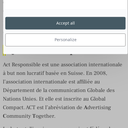
des destinations proposées parmi les adresses
durables respectant la charte des guides Tao.
N’hésitez plus à mettre vos plus mauvais
Accept all
commentaires sur
Hate to protect
.
Personalize
Qui est Act Responsible ?
Act Responsible est une association internationale
à but non lucratif basée en Suisse. En 2008,
l’association internationale est affiliée au
Département de la communication Globale des
Nations Unies. Et elle est inscrite au Global
Compact. ACT est l’abréviation de
A
dvertising
C
ommunity
T
ogether.