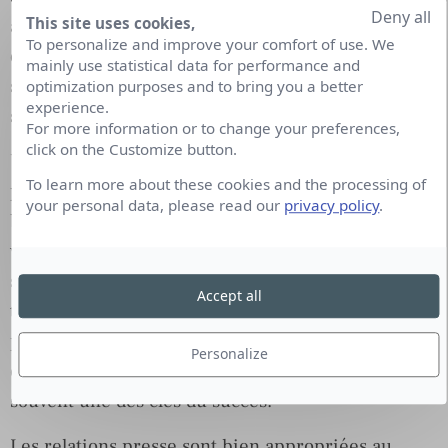
Deny all
This site uses cookies,
assez rare dans le milieu, cette équipe à l’avantage
To personalize and improve your comfort of use. We
de comprendre à la fois les enjeux d’un domaine
mainly use statistical data for performance and
spécialisé en évolution constante et les objectifs
optimization purposes and to bring you a better
experience.
stratégiques de l’école.
For more information or to change your preferences,
click on the Customize button.
Une telle compréhension et une proximité aux
To learn more about these cookies and the processing of
personnes décisionnaires permettent d’agir de la
your personal data, please read our
privacy policy
.
bonne façon et à la bonne vitesse. Ceci est bien sûr
vrai pour les réseaux sociaux où quelques
secondes suffisent pour compromettre des mois de
Accept all
travail. C’est également le cas pour les relations
presse où la capacité de fournir aux journalistes les
Personalize
éléments qu’il leur faut, toujours pour hier, est
souvent une des clés du succès.
Les relations presse sont bien appropriées au