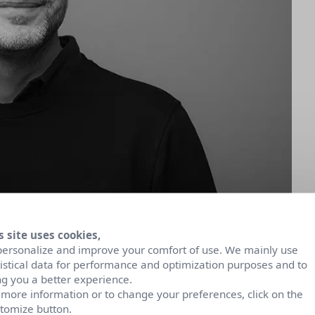
s site uses cookies,
personalize and improve your comfort of use. We mainly use
tistical data for performance and optimization purposes and to
ng you a better experience.
 more information or to change your preferences, click on the
tomize button.