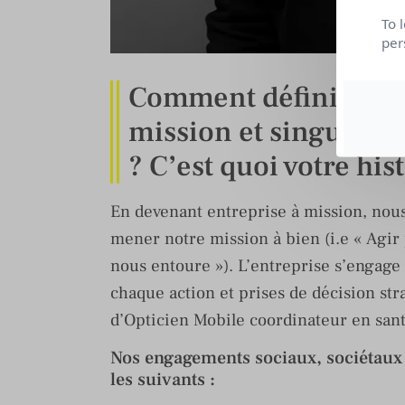
To 
per
Comment définiriez-v
mission et singulièr
? C’est quoi votre his
En devenant entreprise à mission, no
mener notre mission à bien (i.e « Agi
nous entoure »). L’entreprise s’engage 
chaque action et prises de décision str
d’Opticien Mobile coordinateur en sant
Nos engagements sociaux, sociétaux
les suivants :