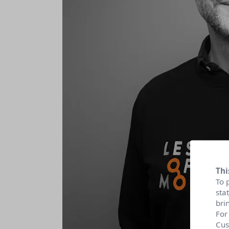
Thi
To 
sta
bri
For
Cus