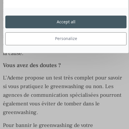
labels trompeurs et des couleurs rappelant la
nature. En faisant cela, l’entreprise ment tout
simplement sur son produit. Il arrive aussi que ces
Accept all
dernières pratiquent le greenwashing s’en même
s’en apercevoir et donc sans volonté de tromper.
Personalize
Généralement, le manque de connaissances en est
la cause.
Vous avez des doutes ?
L’Ademe propose un test très complet pour savoir
si vous pratiquez le greenwashing ou non. Les
agences de communication spécialisées pourront
également vous éviter de tomber dans le
greenwashing.
Pour bannir le greenwashing de votre