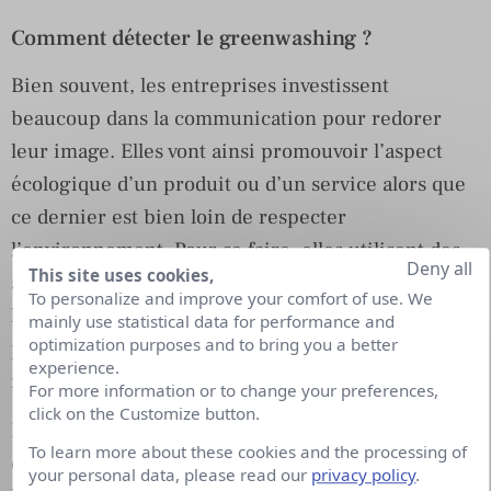
Comment détecter le greenwashing ?
Bien souvent, les entreprises investissent
beaucoup dans la communication pour redorer
leur image. Elles vont ainsi promouvoir l’aspect
écologique d’un produit ou d’un service alors que
ce dernier est bien loin de respecter
l’environnement. Pour se faire, elles utilisent des
Deny all
This site uses cookies,
argumentaires très peu qualitatifs et mentent sur
To personalize and improve your comfort of use. We
le produit ou service présenté en promouvant un
mainly use statistical data for performance and
optimization purposes and to bring you a better
petit aspect « écolo » alors que le reste du produit
experience.
ne l’est pas du tout.
For more information or to change your preferences,
click on the Customize button.
Elles peuvent également induire le consommateur
To learn more about these cookies and the processing of
en erreur avec une charte graphique affichant des
your personal data, please read our
privacy policy
.